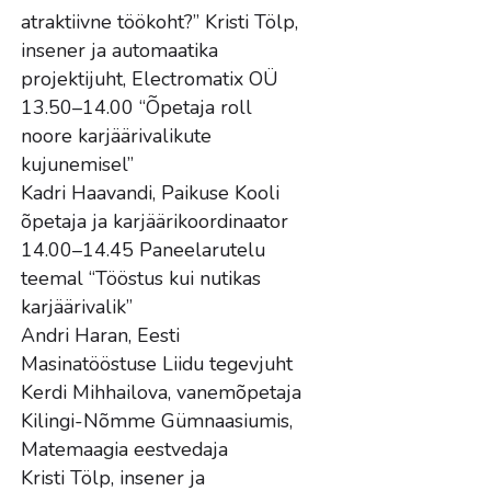
atraktiivne töökoht?” Kristi Tölp,
insener ja automaatika
projektijuht, Electromatix OÜ
13.50–14.00 “Õpetaja roll
noore karjäärivalikute
kujunemisel”
Kadri Haavandi, Paikuse Kooli
õpetaja ja karjäärikoordinaator
14.00–14.45 Paneelarutelu
teemal “Tööstus kui nutikas
karjäärivalik”
Andri Haran, Eesti
Masinatööstuse Liidu tegevjuht
Kerdi Mihhailova, vanemõpetaja
Kilingi-Nõmme Gümnaasiumis,
Matemaagia eestvedaja
Kristi Tölp, insener ja