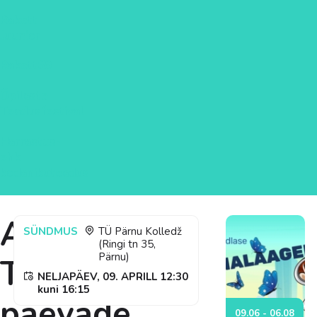
Rakett
Juunior
Rakett69
Õpilaste
Teadusfestival
Harrastus-
ehk
kodanikuteadus
Avatud
SÜNDMUS
TÜ Pärnu Kolledž
(Ringi tn 35,
Pärnu)
Tehaste
NELJAPÄEV, 09. APRILL 12:30
kuni
16:15
päevade
09.06 - 06.08