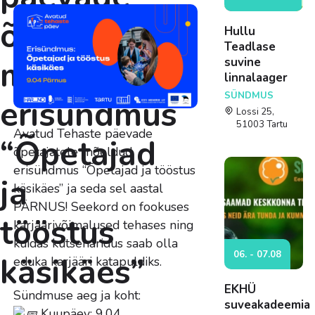
õpetajatele
Hullu
Teadlase
mõeldud
suvine
linnalaager
SÜNDMUS
erisündmus
Lossi 25,
51003 Tartu
Avatud Tehaste päevade
“Õpetajad
õpetajatele mõeldud
erisündmus “Õpetajad ja tööstus
ja
käsikäes” ja seda sel aastal
PÄRNUS! Seekord on fookuses
tööstus
karjäärivõimalused tehases ning
kuidas kutseharidus saab olla
06. - 07.08
käsikäes”
eduka karjääri katapuldiks.
EKHÜ
Sündmuse aeg ja koht:
suveakadeemia
Kuupäev: 9.04