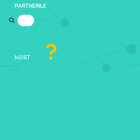
PARTNERILE
MEIST
Isikulood
Uudised
Miks.ee
uudiskiri
Sündmused
Videod