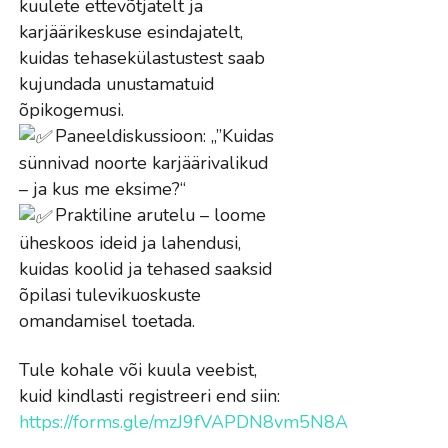
kuulete ettevõtjatelt ja
karjäärikeskuse esindajatelt,
kuidas tehasekülastustest saab
kujundada unustamatuid
õpikogemusi.
Paneeldiskussioon: „”Kuidas
sünnivad noorte karjäärivalikud
– ja kus me eksime?“
Praktiline arutelu – loome
üheskoos ideid ja lahendusi,
kuidas koolid ja tehased saaksid
õpilasi tulevikuoskuste
omandamisel toetada.
Tule kohale või kuula veebist,
kuid kindlasti registreeri end siin:
https://forms.gle/mzJ9fVAPDN8vm5N8A