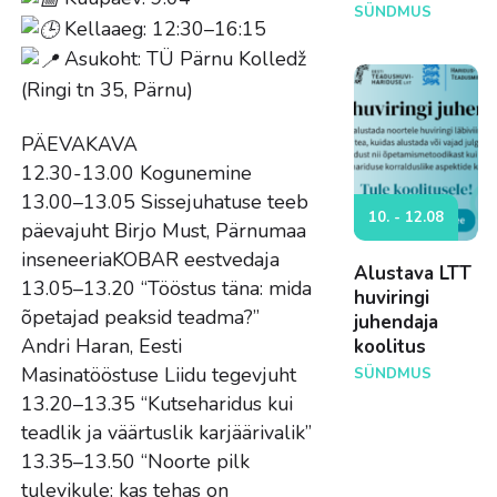
SÜNDMUS
Kellaaeg: 12:30–16:15
Asukoht: TÜ Pärnu Kolledž
(Ringi tn 35, Pärnu)
PÄEVAKAVA
12.30-13.00 Kogunemine
13.00–13.05 Sissejuhatuse teeb
10. - 12.08
päevajuht Birjo Must, Pärnumaa
inseneeriaKOBAR eestvedaja
Alustava LTT
13.05–13.20 “Tööstus täna: mida
huviringi
õpetajad peaksid teadma?”
juhendaja
Andri Haran, Eesti
koolitus
Masinatööstuse Liidu tegevjuht
SÜNDMUS
13.20–13.35 “Kutseharidus kui
teadlik ja väärtuslik karjäärivalik”
13.35–13.50 “Noorte pilk
tulevikule: kas tehas on