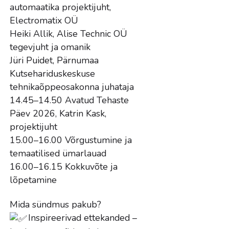
automaatika projektijuht,
Electromatix OÜ
Heiki Allik, Alise Technic OÜ
tegevjuht ja omanik
Jüri Puidet, Pärnumaa
Kutsehariduskeskuse
tehnikaõppeosakonna juhataja
14.45–14.50 Avatud Tehaste
Päev 2026, Katrin Kask,
projektijuht
15.00–16.00 Võrgustumine ja
temaatilised ümarlauad
16.00–16.15 Kokkuvõte ja
lõpetamine
Mida sündmus pakub?
Inspireerivad ettekanded –