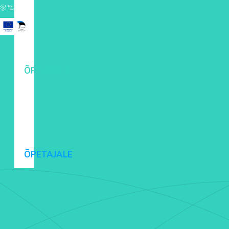
ÕPILASELE
ÕPETAJALE