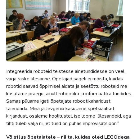
Integreerida roboteid teistesse ainetundidesse on veel
väga raske ülesanne. Õpetajad sageli ei mõista, kuidas
robotid saavad õppimisel aidata ja seetõttu roboteid me
kasutame praegu ainult robootika ja informaatika tundides.
Samas püüame igati õpetajate robootikaharidust
täiendada. Mina ja Jevgenia kasutame spetsiaalset
kirjandust, osaleme koolitustel, ise loome ülesandeid, aga
tihti tuleb välja nii, et tund on puhas improvisatsioon.“
Võistlus õpetajatele – näita, kuidas oled LEGOdega