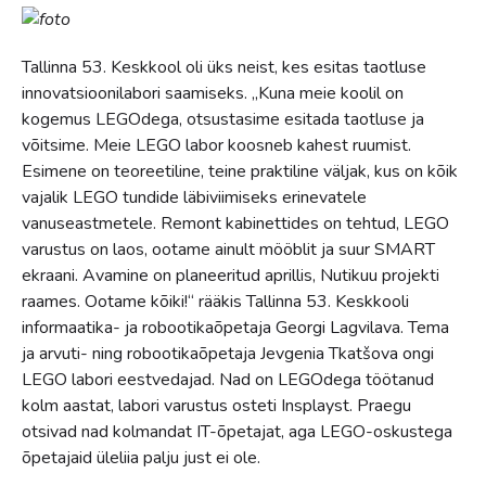
Tallinna 53. Keskkool oli üks neist, kes esitas taotluse
innovatsioonilabori saamiseks. „Kuna meie koolil on
kogemus LEGOdega, otsustasime esitada taotluse ja
võitsime. Meie LEGO labor koosneb kahest ruumist.
Esimene on teoreetiline, teine praktiline väljak, kus on kõik
vajalik LEGO tundide läbiviimiseks erinevatele
vanuseastmetele. Remont kabinettides on tehtud, LEGO
varustus on laos, ootame ainult mööblit ja suur SMART
ekraani. Avamine on planeeritud aprillis, Nutikuu projekti
raames. Ootame kõiki!“ rääkis Tallinna 53. Keskkooli
informaatika- ja robootikaõpetaja Georgi Lagvilava. Tema
ja arvuti- ning robootikaõpetaja Jevgenia Tkatšova ongi
LEGO labori eestvedajad. Nad on LEGOdega töötanud
kolm aastat, labori varustus osteti Insplayst. Praegu
otsivad nad kolmandat IT-õpetajat, aga LEGO-oskustega
õpetajaid üleliia palju just ei ole.