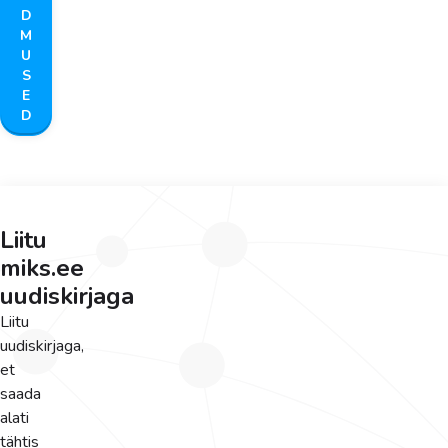
D
M
U
S
E
D
Liitu
miks.ee
uudiskirjaga
Liitu
uudiskirjaga,
et
saada
alati
tähtis