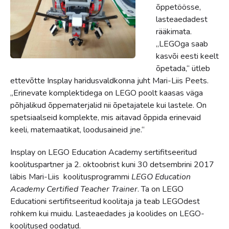
õppetöösse,
lasteaedadest
rääkimata.
„LEGOga saab
kasvõi eesti keelt
õpetada,“ ütleb
ettevõtte Insplay haridusvaldkonna juht Mari-Liis Peets.
„Erinevate komplektidega on LEGO poolt kaasas väga
põhjalikud õppematerjalid nii õpetajatele kui lastele. On
spetsiaalseid komplekte, mis aitavad õppida erinevaid
keeli, matemaatikat, loodusaineid jne.“
Insplay on LEGO Education Academy sertifitseeritud
koolituspartner ja 2. oktoobrist kuni 30 detsembrini 2017
läbis Mari-Liis koolitusprogrammi
LEGO Education
Academy Certified Teacher Trainer
. Ta on LEGO
Educationi sertifitseeritud koolitaja ja teab LEGOdest
rohkem kui muidu. Lasteaedades ja koolides on LEGO-
koolitused oodatud.