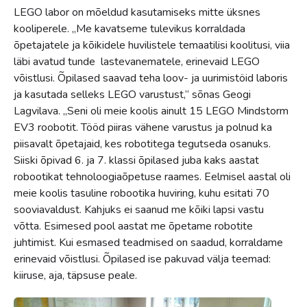
LEGO labor on mõeldud kasutamiseks mitte üksnes
kooliperele. „Me kavatseme tulevikus korraldada
õpetajatele ja kõikidele huvilistele temaatilisi koolitusi, viia
läbi avatud tunde lastevanematele, erinevaid LEGO
võistlusi. Õpilased saavad teha loov- ja uurimistöid laboris
ja kasutada selleks LEGO varustust,“ sõnas Geogi
Lagvilava. „Seni oli meie koolis ainult 15 LEGO Mindstorm
EV3 roobotit. Tööd piiras vähene varustus ja polnud ka
piisavalt õpetajaid, kes robotitega tegutseda osanuks.
Siiski õpivad 6. ja 7. klassi õpilased juba kaks aastat
robootikat tehnoloogiaõpetuse raames. Eelmisel aastal oli
meie koolis tasuline robootika huviring, kuhu esitati 70
sooviavaldust. Kahjuks ei saanud me kõiki lapsi vastu
võtta. Esimesed pool aastat me õpetame robotite
juhtimist. Kui esmased teadmised on saadud, korraldame
erinevaid võistlusi. Õpilased ise pakuvad välja teemad:
kiiruse, aja, täpsuse peale.