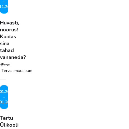
–
11.2026
Hüvasti,
noorus!
Kuidas
sina
tahad
vananeda?
Eesti
Tervisemuuseum
01.2026
–
01.2027
Tartu
Ülikooli