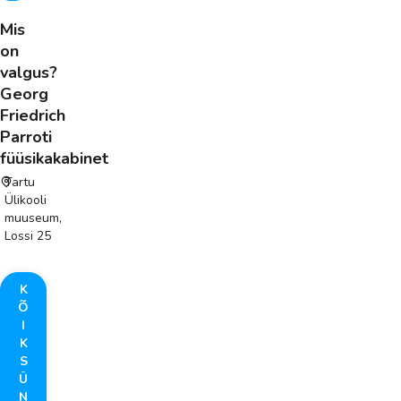
Mis
on
valgus?
Georg
Friedrich
Parroti
füüsikakabinet
Tartu
Ülikooli
muuseum,
Lossi 25
K
Õ
I
K
S
Ü
N