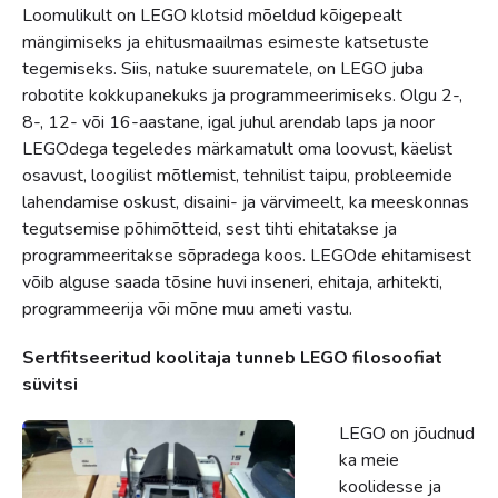
Loomulikult on LEGO klotsid mõeldud kõigepealt
mängimiseks ja ehitusmaailmas esimeste katsetuste
tegemiseks. Siis, natuke suurematele, on LEGO juba
robotite kokkupanekuks ja programmeerimiseks. Olgu 2-,
8-, 12- või 16-aastane, igal juhul arendab laps ja noor
LEGOdega tegeledes märkamatult oma loovust, käelist
osavust, loogilist mõtlemist, tehnilist taipu, probleemide
lahendamise oskust, disaini- ja värvimeelt, ka meeskonnas
tegutsemise põhimõtteid, sest tihti ehitatakse ja
programmeeritakse sõpradega koos. LEGOde ehitamisest
võib alguse saada tõsine huvi inseneri, ehitaja, arhitekti,
programmeerija või mõne muu ameti vastu.
Sertfitseeritud koolitaja tunneb LEGO filosoofiat
süvitsi
LEGO on jõudnud
ka meie
koolidesse ja