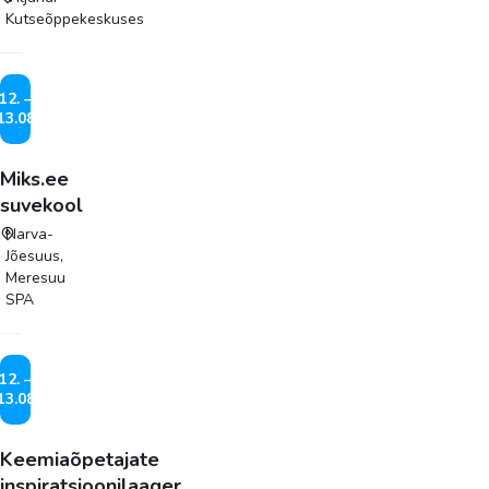
Kutseõppekeskuses
12. –
13.08
Miks.ee
suvekool
Narva-
Jõesuus,
Meresuu
SPA
12. –
13.08
Keemiaõpetajate
inspiratsioonilaager