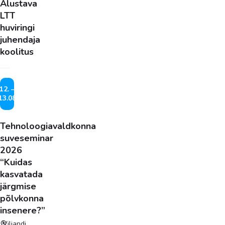
Alustava
LTT
huviringi
juhendaja
koolitus
12. –
13.08
Tehnoloogiavaldkonna
suveseminar
2026
“Kuidas
kasvatada
järgmise
põlvkonna
insenere?”
Viljandi