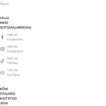
Teeviit
JÄLGI
MEID
SOTSIAALMEEDIAS
miks.ee
Facebookis
miks.ee
Instagramis
miks.ee
TikTokis
miks.ee
YouTubes
KÕIK
ÕIGUSED
KAITSTUD
2024