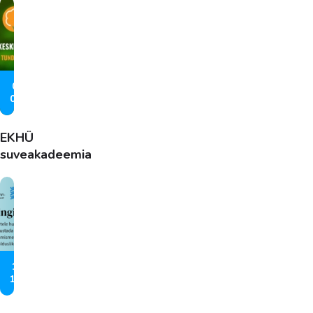
06. –
07.08
EKHÜ
suveakadeemia
10. –
12.08