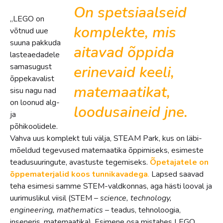
On spetsiaalseid
„LEGO on
komplekte, mis
võtnud uue
suuna pakkuda
aitavad õppida
lasteaedadele
samasugust
erinevaid keeli,
õppekavalist
matemaatikat,
sisu nagu nad
on loonud alg-
loodusaineid jne.
ja
põhikoolidele.
Vahva uus komplekt tuli välja, STEAM Park, kus on läbi-
mõeldud tegevused matemaatika õppimiseks, esimeste
teadusuuringute, avastuste tegemiseks.
Õpetajatele on
õppematerjalid koos tunnikavadega
.
Lapsed saavad
teha esimesi samme STEM-valdkonnas, aga hästi looval ja
uurimuslikul viisil (STEM –
science, technology,
engineering, mathematics
– teadus, tehnoloogia,
inseneris, matemaatika). Esimene osa mistahes LEGO