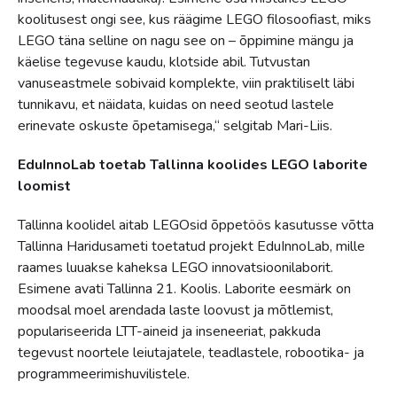
koolitusest ongi see, kus räägime LEGO filosoofiast, miks
LEGO täna selline on nagu see on – õppimine mängu ja
käelise tegevuse kaudu, klotside abil. Tutvustan
vanuseastmele sobivaid komplekte, viin praktiliselt läbi
tunnikavu, et näidata, kuidas on need seotud lastele
erinevate oskuste õpetamisega,“ selgitab Mari-Liis.
EduInnoLab toetab Tallinna koolides LEGO laborite
loomist
Tallinna koolidel aitab LEGOsid õppetöös kasutusse võtta
Tallinna Haridusameti toetatud projekt EduInnoLab, mille
raames luuakse kaheksa LEGO innovatsioonilaborit.
Esimene avati Tallinna 21. Koolis. Laborite eesmärk on
moodsal moel arendada laste loovust ja mõtlemist,
populariseerida LTT-aineid ja inseneeriat, pakkuda
tegevust noortele leiutajatele, teadlastele, robootika- ja
programmeerimishuvilistele.