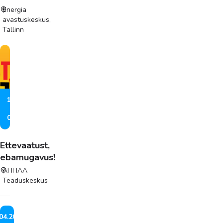
Energia
avastuskeskus,
Tallinn
13.05
–
01.11
Ettevaatust,
ebamugavus!
AHHAA
Teaduskeskus
04.2025