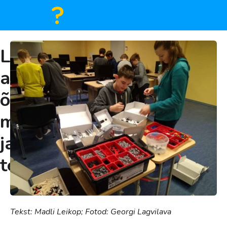
LEGOd
28.
VEEBRUAR
aitavad
2018
õpetada
matemaatikat
ja
tehnoloogiat
Tekst: Madli Leikop; Fotod: Georgi Lagvilava