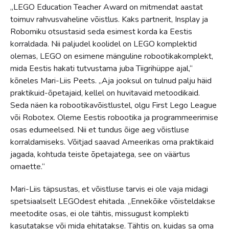
„LEGO Education Teacher Award on mitmendat aastat
toimuv rahvusvaheline võistlus. Kaks partnerit, Insplay ja
Robomiku otsustasid seda esimest korda ka Eestis
korraldada. Nii paljudel koolidel on LEGO komplektid
olemas, LEGO on esimene mänguline robootikakomplekt,
mida Eestis hakati tutvustama juba Tiigrihüppe ajal,“
kõneles Mari-Liis Peets. „Aja jooksul on tulnud palju häid
praktikuid-õpetajaid, kellel on huvitavaid metoodikaid.
Seda näen ka robootikavõistlustel, olgu First Lego League
või Robotex. Oleme Eestis robootika ja programmeerimise
osas edumeelsed. Nii et tundus õige aeg võistluse
korraldamiseks. Võitjad saavad Ameerikas oma praktikaid
jagada, kohtuda teiste õpetajatega, see on väärtus
omaette.“
Mari-Liis täpsustas, et võistluse tarvis ei ole vaja midagi
spetsiaalselt LEGOdest ehitada. „Ennekõike võisteldakse
meetodite osas, ei ole tähtis, missugust komplekti
kasutatakse või mida ehitatakse. Tähtis on, kuidas sa oma