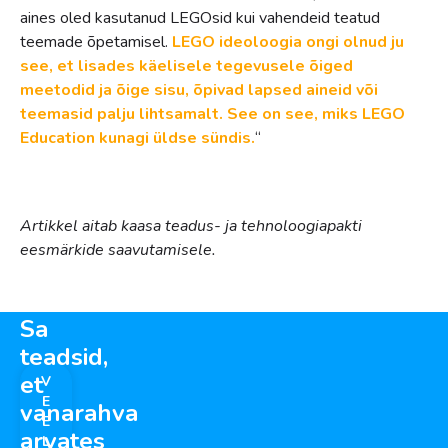
aines oled kasutanud LEGOsid kui vahendeid teatud
teemade õpetamisel.
LEGO ideoloogia ongi olnud ju
see, et lisades käelisele tegevusele õiged
meetodid ja õige sisu, õpivad lapsed aineid või
teemasid palju lihtsamalt. See on see, miks LEGO
Education kunagi üldse sündis.
“
Artikkel aitab kaasa teadus- ja tehnoloogiapakti
eesmärkide saavutamisele.
Kas
Sa
teadsid,
et
V
E
vanarahva
E
arvates
L