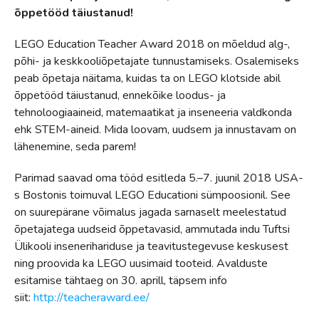
õppetööd täiustanud!
LEGO Education Teacher Award 2018 on mõeldud alg-,
põhi- ja keskkooliõpetajate tunnustamiseks. Osalemiseks
peab õpetaja näitama, kuidas ta on LEGO klotside abil
õppetööd täiustanud, ennekõike loodus- ja
tehnoloogiaaineid, matemaatikat ja inseneeria valdkonda
ehk STEM-aineid. Mida loovam, uudsem ja innustavam on
lähenemine, seda parem!
Parimad saavad oma tööd esitleda 5.–7. juunil 2018 USA-
s Bostonis toimuval LEGO Educationi sümpoosionil. See
on suurepärane võimalus jagada sarnaselt meelestatud
õpetajatega uudseid õppetavasid, ammutada indu Tuftsi
Ülikooli insenerihariduse ja teavitustegevuse keskusest
ning proovida ka LEGO uusimaid tooteid. Avalduste
esitamise tähtaeg on 30. aprill, täpsem info
siit:
http://teacheraward.ee/