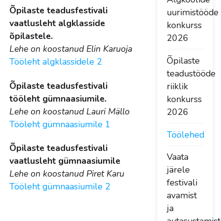
Õpilaste teadusfestivali
uurimistööde
vaatlusleht algklasside
konkurss
õpilastele.
2026
Lehe on koostanud Elin Karuoja
Õpilaste
Tööleht algklassidele 2
teadustööde
Õpilaste teadusfestivali
riiklik
tööleht gümnaasiumile.
konkurss
Lehe on koostanud Lauri Mällo
2026
Tööleht gümnaasiumile 1
Töölehed
Õpilaste teadusfestivali
Vaata
vaatlusleht gümnaasiumile
järele
Lehe on koostanud Piret Karu
festivali
Tööleht gümnaasiumile 2
avamist
ja