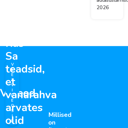
autasustamist
2026
Kas
Sa
teadsid,
V
E
E
et
L
V
Videod
vanarahva
I
D
E
arvates
O
S
Millised
olid
I
on
D