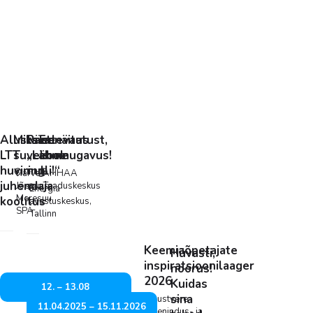
05.05
13.05
10. –
12. –
–
–
12.08
13.08
30.09
01.11
Alustava
Miks.ee
Rändnäitus
Ettevaatust,
LTT
suvekool
„Lähme
ebamugavus!
huviringi
nulli!“
Narva-
AHHAA
juhendaja
Jõesuus,
Teaduskeskus
Energia
Meresuu
koolitus
avastuskeskus,
SPA
Tallinn
Keemiaõpetajate
Hüvasti,
inspiratsioonilaager
noorus!
2026
Kuidas
12. – 13.08
sina
Olustvere
11.04.2025 – 15.11.2026
Teenindus- ja