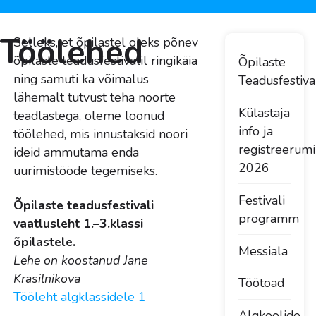
Töölehed
Selleks, et õpilastel oleks põnev
õpilaste teadusfestivalil ringikäia
Õpilaste
ning samuti ka võimalus
Teadusfestiva
lähemalt tutvust teha noorte
Külastaja
teadlastega, oleme loonud
info ja
töölehed, mis innustaksid noori
registreerum
ideid ammutama enda
2026
uurimistööde tegemiseks.
Festivali
Õpilaste teadusfestivali
programm
vaatlusleht 1.–3.klassi
õpilastele.
Messiala
Lehe on koostanud Jane
Krasilnikova
Töötoad
Tööleht algklassidele 1
Algkoolide